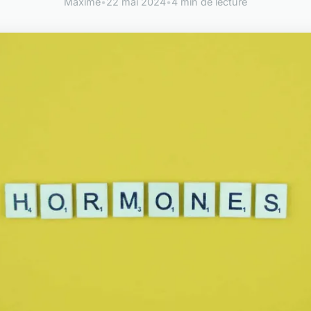
Maxime
•
22 mai 2024
•
4 min de lecture