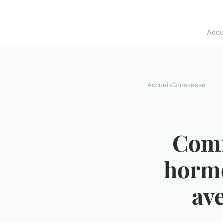
Accu
Accueil
›
Grossesse
Comm
hormo
av