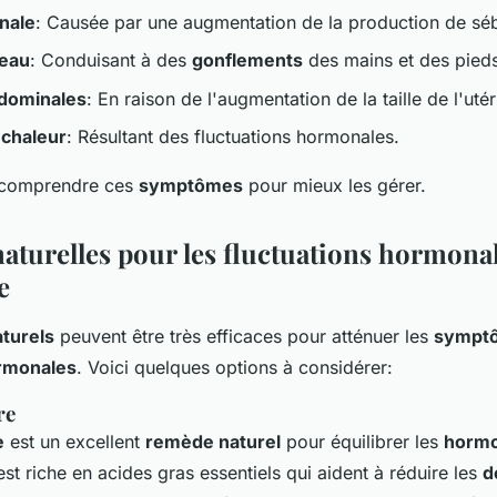
nale
: Causée par une augmentation de la production de sé
'eau
: Conduisant à des
gonflements
des mains et des pied
dominales
: En raison de l'augmentation de la taille de l'utér
 chaleur
: Résultant des fluctuations hormonales.
de comprendre ces
symptômes
pour mieux les gérer.
naturelles pour les fluctuations hormona
e
turels
peuvent être très efficaces pour atténuer les
sympt
ormonales
. Voici quelques options à considérer:
re
e
est un excellent
remède naturel
pour équilibrer les
horm
est riche en acides gras essentiels qui aident à réduire les
d