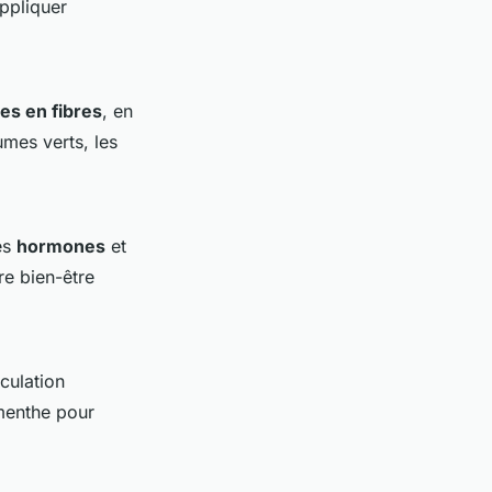
appliquer
es en fibres
, en
umes verts, les
es
hormones
et
re bien-être
rculation
menthe pour