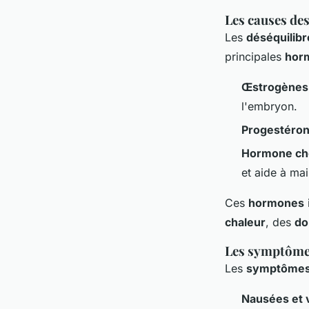
Les causes de
Les
déséquilib
principales
hor
Œstrogènes
l'embryon.
Progestéro
Hormone ch
et aide à mai
Ces
hormones
chaleur
, des
do
Les symptôme
Les
symptôme
Nausées et