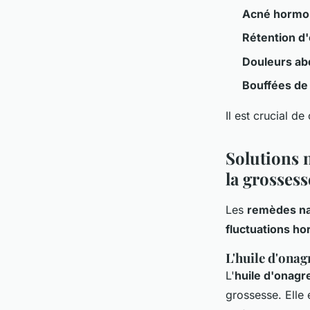
Acné hormo
Rétention d
Douleurs ab
Bouffées de
Il est crucial 
Solutions 
la grossess
Les
remèdes na
fluctuations h
L'huile d'onag
L'
huile d'onagr
grossesse. Elle 