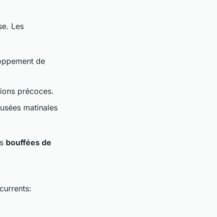
se. Les
eloppement de
ctions précoces.
ausées matinales
es
bouffées de
currents: