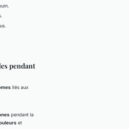
bum.
s.
us.
les pendant
ômes
liés aux
ones
pendant la
ouleurs
et