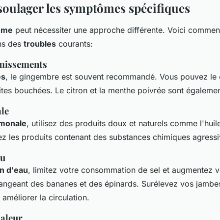
ulager les symptômes spécifiques
ôme
peut nécessiter une approche différente. Voici comme
ns des
troubles
courants:
omissements
es
, le gingembre est souvent recommandé. Vous pouvez l
ites bouchées. Le citron et la menthe poivrée sont égalemen
le
monale
, utilisez des produits doux et naturels comme l'huil
tez les produits contenant des substances chimiques agressi
au
on d'eau
, limitez votre consommation de sel et augmentez v
angeant des bananes et des épinards. Surélevez vos jamb
 améliorer la circulation.
haleur