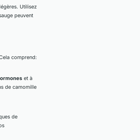
légères. Utilisez
 sauge peuvent
. Cela comprend:
hormones
et à
ons de camomille
iques de
os