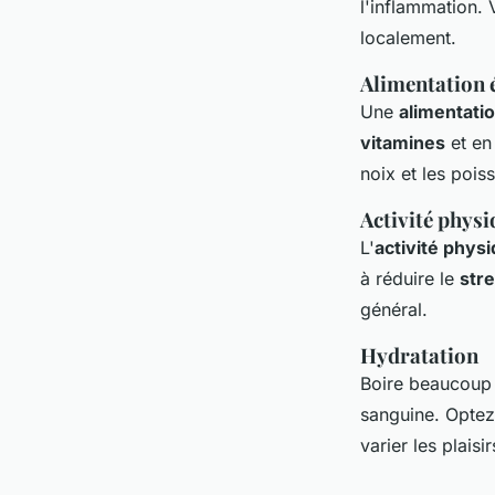
l'inflammation. 
localement.
Alimentation 
Une
alimentatio
vitamines
et e
noix et les pois
Activité physi
L'
activité phys
à réduire le
str
général.
Hydratation
Boire beaucoup 
sanguine. Optez
varier les plaisi