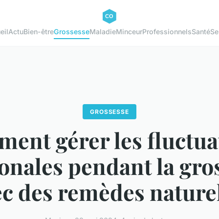
eil
Actu
Bien-être
Grossesse
Maladie
Minceur
Professionnels
Santé
Se
GROSSESSE
ent gérer les fluctua
nales pendant la gro
ec des remèdes naturel