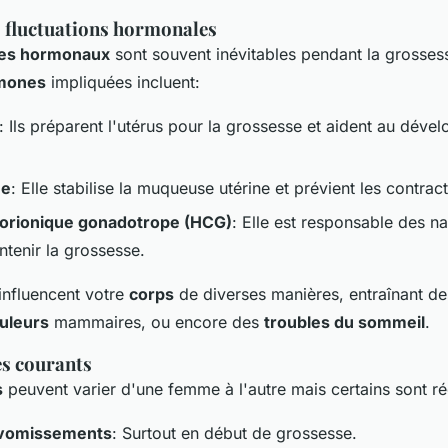
s fluctuations hormonales
res hormonaux
sont souvent inévitables pendant la grosses
mones
impliquées incluent:
: Ils préparent l'utérus pour la grossesse et aident au dév
ne
: Elle stabilise la muqueuse utérine et prévient les contra
orionique gonadotrope (HCG)
: Elle est responsable des n
ntenir la grossesse.
influencent votre
corps
de diverses manières, entraînant d
uleurs
mammaires, ou encore des
troubles du sommeil
.
s courants
s
peuvent varier d'une femme à l'autre mais certains sont ré
 vomissements
: Surtout en début de grossesse.