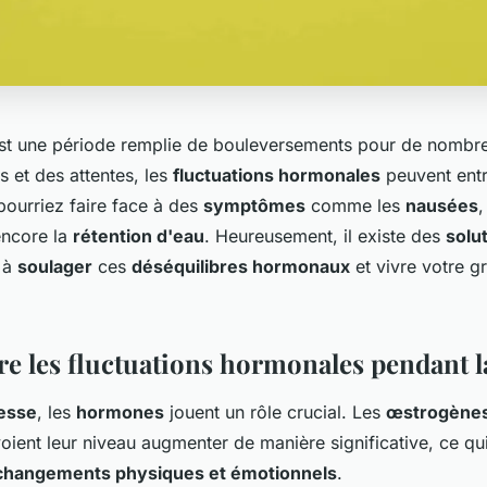
st une période remplie de bouleversements pour de nomb
s et des attentes, les
fluctuations hormonales
peuvent entr
pourriez faire face à des
symptômes
comme les
nausées
,
ncore la
rétention d'eau
. Heureusement, il existe des
solu
 à
soulager
ces
déséquilibres hormonaux
et vivre votre g
 les fluctuations hormonales pendant l
esse
, les
hormones
jouent un rôle crucial. Les
œstrogène
oient leur niveau augmenter de manière significative, ce qu
changements physiques et émotionnels
.