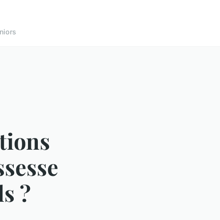
niors
tions
ssesse
s ?