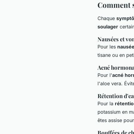
Comment so
Chaque
sympt
soulager
certai
Nausées et v
Pour les
nausé
tisane ou en pet
Acné hormona
Pour l'
acné hor
l'aloe vera. Évi
Rétention d'e
Pour la
rétenti
potassium en m
êtes assise pour
Bouffées de c