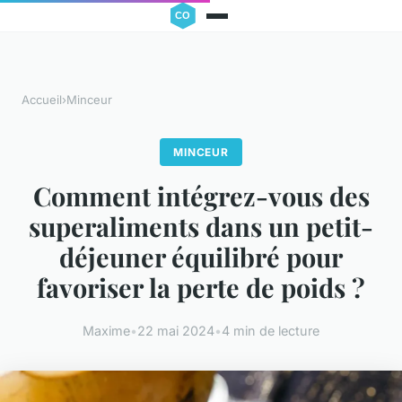
Accueil
›
Minceur
MINCEUR
Comment intégrez-vous des
superaliments dans un petit-
déjeuner équilibré pour
favoriser la perte de poids ?
Maxime
•
22 mai 2024
•
4 min de lecture