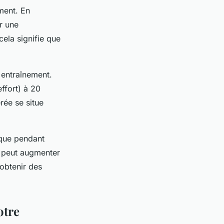
ement. En
r une
ela signifie que
e entraînement.
effort) à 20
rée se situe
aque pendant
t peut augmenter
obtenir des
otre