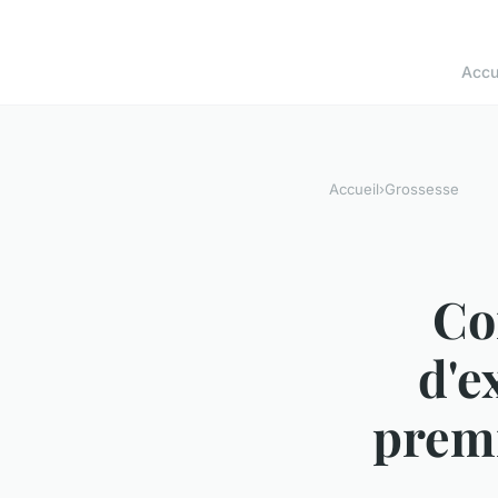
Accu
Accueil
›
Grossesse
Co
d'e
premi