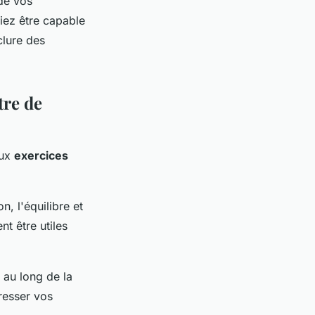
 de vos
iez être capable
clure des
tre de
aux
exercices
on, l'équilibre et
nt être utiles
 au long de la
tresser vos