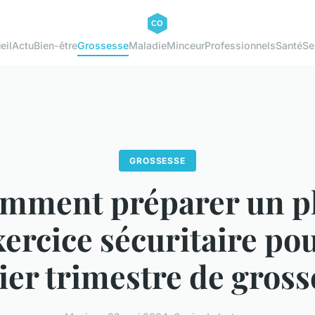
eil
Actu
Bien-être
Grossesse
Maladie
Minceur
Professionnels
Santé
Se
GROSSESSE
mment préparer un p
xercice sécuritaire pou
er trimestre de gross