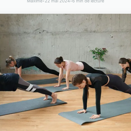
Maxime
•
22 mai 2024
•
6 min de lecture