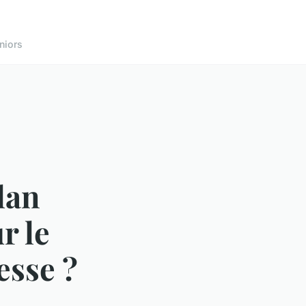
niors
lan
r le
esse ?