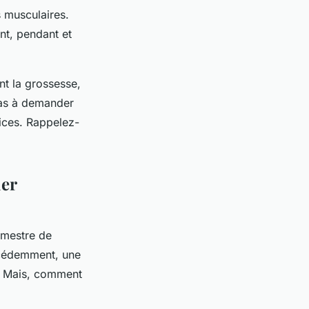
s musculaires.
ant, pendant et
nt la grossesse,
 pas à demander
ices. Rappelez-
ier
imestre de
récédemment, une
t. Mais, comment