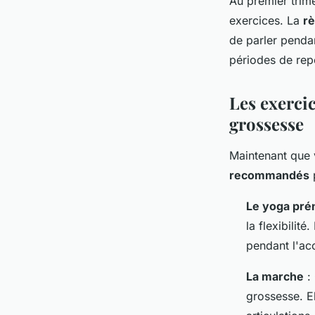
Au premier trimes
exercices. La
rè
de parler pendan
périodes de rep
Les exerci
grossesse
Maintenant que 
recommandés
p
Le yoga pré
la flexibilit
pendant l'a
La marche
: 
grossesse. El