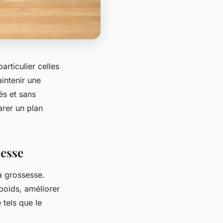
rticulier celles
intenir une
és et sans
arer un plan
sesse
a grossesse.
poids, améliorer
 tels que le